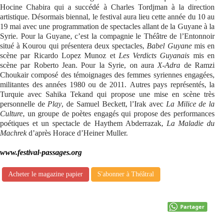
Hocine Chabira qui a succédé à Charles Tordjman à la direction
artistique. Désormais biennal, le festival aura lieu cette année du 10 au
19 mai avec une programmation de spectacles allant de la Guyane à la
Syrie. Pour la Guyane, c’est la compagnie le Théâtre de l’Entonnoir
situé à Kourou qui présentera deux spectacles,
Babel Guyane
mis en
scène par Ricardo Lopez Munoz et
Les Verdicts Guyanais
mis en
scène par Roberto Jean. Pour la Syrie, on aura
X-Adra
de Ramzi
Choukair composé des témoignages des femmes syriennes engagées,
militantes des années 1980 ou de 2011. Autres pays représentés, la
Turquie avec Sahika Tekand qui propose une mise en scène très
personnelle de
Play
, de Samuel Beckett, l’Irak avec
La Milice de la
Culture
, un groupe de poètes engagés qui propose des performances
poétiques et un spectacle de Haythem Abderrazak,
La Maladie du
Machrek
d’après Horace d’Heiner Muller.
www.festival-passages.org
Acheter le magazine papier
S'abonner à Théâtral
Partager