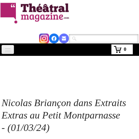
0
Accueil
Actus
Avignon 2026
Critiques
Nicolas Briançon dans Extraits
Agenda
Extras au Petit Montparnasse
Kiosque
- (01/03/24)
Abonnement
▼