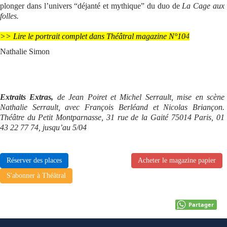
plonger dans l’univers “déjanté et mythique” du duo de
La Cage aux
folles.
>> Lire le portrait complet dans Théâtral magazine N°10
4
Nathalie Simon
Extraits Extras,
de Jean Poiret et Michel Serrault, mise en scène
Nathalie Serrault, avec François Berléand et Nicolas Briançon.
Théâtre du Petit Montparnasse, 31 rue de la Gaité 75014 Paris, 01
43 22 77 74, jusqu’au 5/04
Réserver des places
Acheter le magazine papier
S'abonner à Théâtral
Partager