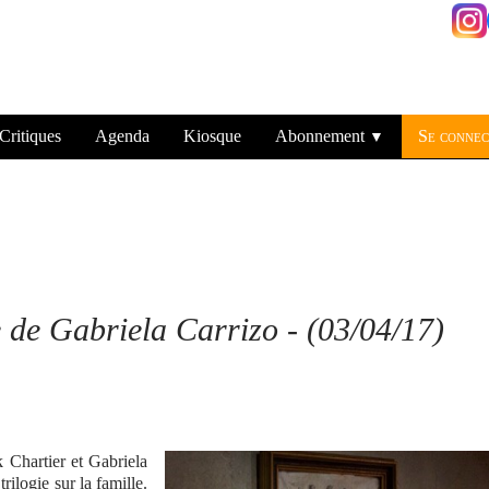
Critiques
Agenda
Kiosque
Abonnement
Se connec
▼
re de Gabriela Carrizo
- (03/04/17)
 Chartier et Gabriela
rilogie sur la famille.