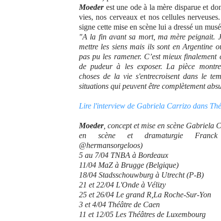
Moeder
est une ode à la mère disparue et do
vies, nos cerveaux et nos cellules nerveuses
signe cette mise en scène lui a dressé un m
"A la fin avant sa mort, ma mère peignait. 
mettre les siens mais ils sont en Argentine où
pas pu les ramener. C’est mieux finalement 
de pudeur à les exposer. La pièce montr
choses de la vie s'entrecroisent dans le tem
situations qui peuvent être complètement absu
Lire l'interview de Gabriela Carrizo dans Th
Moeder
, concept et mise en scène Gabriela C
en scène et dramaturgie Franck 
@hermansorgeloos)
5 au 7/04 TNBA à Bordeaux
11/04 MaZ à Brugge (Belgique)
18/04 Stadsschouwburg à Utrecht (P-B)
21 et 22/04 L'Onde à Vélizy
25 et 26/04 Le grand R,La Roche-Sur-Yon
3 et 4/04 Théâtre de Caen
11 et 12/05 Les Théâtres de Luxembourg