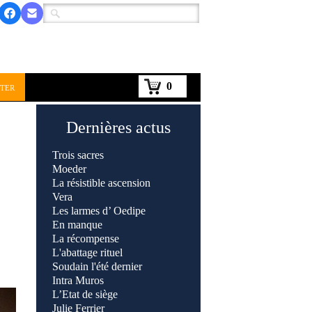
0
ter
Dernières actus
Trois sacres
Moeder
La résistible ascension
Vera
Les larmes d’ Oedipe
En manque
La récompense
L'abattage rituel
Soudain l'été dernier
Intra Muros
L’Etat de siège
Julie Ferrier