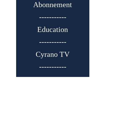
Abonnement
-----------
Education
-----------
Cyrano TV
-----------