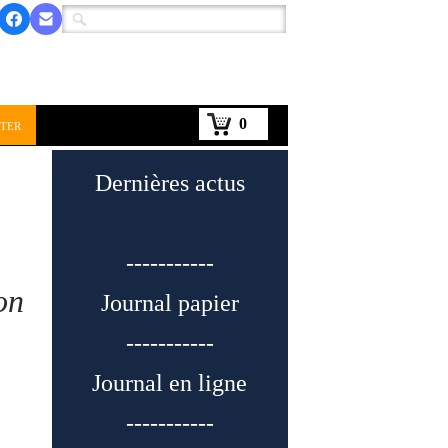
0
ter
Dernières actus
-----------
on
Journal papier
-----------
Journal en ligne
-----------