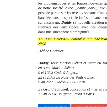
les problématiques et les formes nouvelles q
de notre société. Avec
_jeanne_dark_
, elle 
prise de parole sur les réseaux sociaux d’une
harcelée dans un spectacle joué simultanément
sur Instagram.
Daddy
sa nouvelle création 
l’univers des jeux vidéos, avec des joueur
dans une surenchère d’ambiguités.
>> Lire l'interview complète sur Théâtra
N°98
Hélène Chevrier
Daddy
, texte Marion Siéfert et Matthieu
Ba
en scène Marion Siéfert
9 et 10/03 Cndc à Angers.
22 et 23/03 La Rose des Vents à Lille.
9 au 26/05 Odéon 75006 Paris
Le Grand Sommeil
, conception et mise en s
12 au 21/04 Bouffes du Nord à Paris