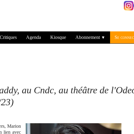
Critiques
Agenda
Kiosque
Abonnement
Se connec
▼
addy, au Cndc, au théâtre de l'Ode
/23)
ers, Marion
en lien avec