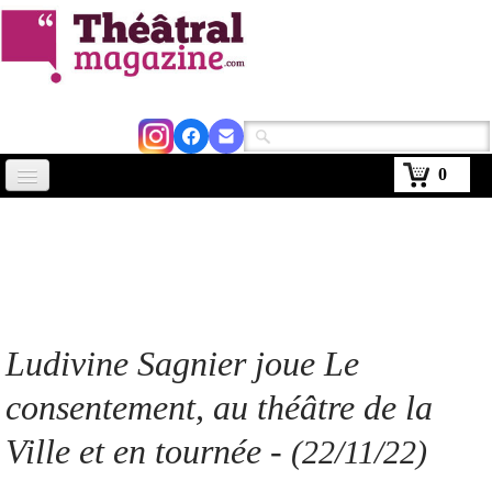
0
Accueil
Actus
Avignon 2026
Critiques
Ludivine Sagnier joue Le
Agenda
consentement, au théâtre de la
Kiosque
Ville et en tournée
-
(22/11/22)
Abonnement
▼