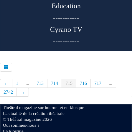
Education
-----------
Cyrano TV
-----------
←
1
...
713
714
715
716
717
...
2742
→
Théâtral magazine sur internet et en kiosque
L'actualité de la création théâtrale
© Théâtral magazine 2026
Qui sommes-nous ?
En kiosque