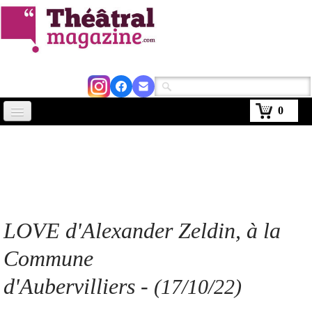
0
Accueil
Actus
Avignon 2026
Critiques
LOVE d'Alexander Zeldin, à la
Agenda
Commune
Kiosque
d'Aubervilliers
-
(17/10/22)
Abonnement
▼