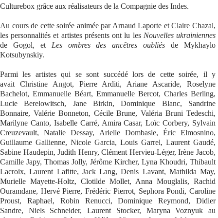
Culturebox grâce aux réalisateurs de la Compagnie des Indes.
Au cours de cette soirée animée par Arnaud Laporte et Claire Chazal,
les personnalités et artistes présents ont lu les
Nouvelles ukrainiennes
de Gogol, et
Les ombres des ancêtres oubliés
de Mykhaylo
Kotsubynskiy.
Parmi les artistes qui se sont succédé lors de cette soirée, il y
avait Christine Angot, Pierre Arditi, Ariane Ascaride, Roselyne
Bachelot, Emmanuelle Béart, Emmanuelle Bercot, Charles Berling,
Lucie Berelowitsch, Jane Birkin, Dominique Blanc, Sandrine
Bonnaire, Valérie Bonneton, Cécile Brune, Valéria Bruni Tedeschi,
Marilyne Canto, Isabelle Carré, Amira Casar, Loïc Corbery, Sylvain
Creuzevault, Natalie Dessay, Arielle Dombasle, Éric Elmosnino,
Guillaume Gallienne, Nicole Garcia, Louis Garrel, Laurent Gaudé,
Sabine Haudepin, Judith Henry, Clément Hervieu-Léger, Irène Jacob,
Camille Japy, Thomas Jolly, Jérôme Kircher, Lyna Khoudri, Thibault
Lacroix, Laurent Lafitte, Jack Lang, Denis Lavant, Mathilda May,
Murielle Mayette-Holtz, Clotilde Mollet, Anna Mouglalis, Rachid
Ouramdane, Hervé Pierre, Frédéric Pierrot, Sephora Pondi, Caroline
Proust, Raphael, Robin Renucci, Dominique Reymond, Didier
Sandre, Niels Schneider, Laurent Stocker, Maryna Voznyuk au