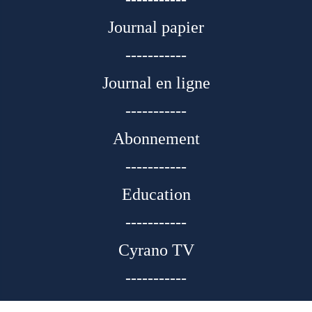
Journal papier
-----------
Journal en ligne
-----------
Abonnement
-----------
Education
-----------
Cyrano TV
-----------