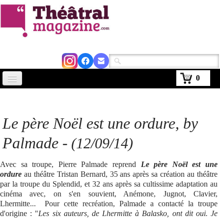
0
Accueil
Actus
Le père Noël est une ordure
, by
Avignon 2026
Palmade -
(12/09/14)
Critiques
Avec sa troupe, Pierre Palmade reprend
Le père Noël est une
Agenda
ordure
au théâtre Tristan Bernard, 35 ans après sa création au théâtre
par la troupe du Splendid, et 32 ans après sa cultissime adaptation au
Kiosque
cinéma avec, on s'en souvient, Anémone, Jugnot, Clavier,
Lhermitte... Pour cette recréation, Palmade a contacté la troupe
Abonnement
d'origine : "
Les six auteurs, de Lhermitte à Balasko, ont dit oui. Je
▼