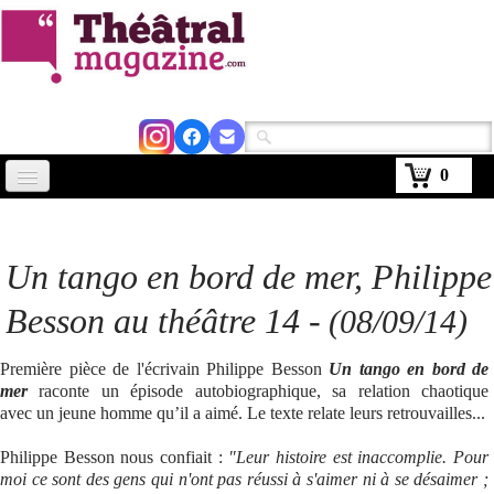
0
Accueil
Actus
Un tango en bord de mer
, Philippe
Avignon 2026
Besson au théâtre 14 -
(08/09/14)
Critiques
Première pièce de l'écrivain Philippe Besson
Un tango en bord de
Agenda
mer
raconte un épisode autobiographique, sa relation chaotique
avec un jeune homme qu’il a aimé. Le texte relate leurs retrouvailles...
Kiosque
Philippe Besson nous confiait :
"Leur histoire est inaccomplie. Pour
Abonnement
moi ce sont des gens qui n'ont pas réussi à s'aimer ni à se désaimer ;
▼