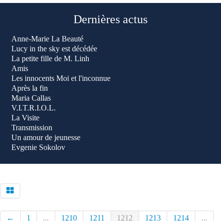
Dernières actus
Anne-Marie La Beauté
Lucy in the sky est décédée
La petite fille de M. Linh
Amis
Les innocents Moi et l'inconnue
Après la fin
Maria Callas
V.I.T.R.I.O.L.
La Visite
Transmission
Un amour de jeunesse
Evgenie Sokolov
←
1
...
1210
1211
1212
1213
1214
...