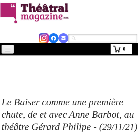
0
Accueil
Actus
Avignon 2026
Critiques
Le Baiser comme une première
Agenda
chute, de et avec Anne Barbot, au
Kiosque
théâtre Gérard Philipe -
(29/11/21)
Abonnement
▼