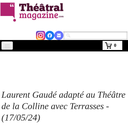
0
Accueil
Actus
Avignon 2026
Critiques
Laurent Gaudé adapté au Théâtre
Agenda
de la Colline avec Terrasses -
Kiosque
(17/05/24)
Abonnement
▼