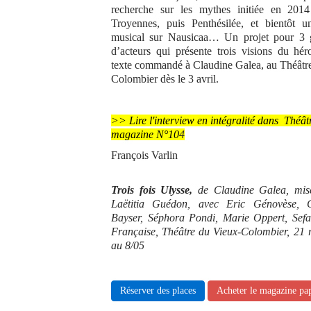
recherche sur les mythes initiée en 201
Troyennes, puis Penthésilée, et bientôt u
musical sur Nausicaa… Un projet pour 3 g
d’acteurs qui présente trois visions du hé
texte commandé à Claudine Galea, au Théâtr
Colombier dès le 3 avril.
>> Lire l'interview en intégralité dans Théât
magazine N°10
4
François Varlin
Trois fois Ulysse,
de Claudine Galea, mis
Laëtitia Guédon, avec Eric Génovèse, C
Bayser, Séphora Pondi, Marie Oppert, Sefa
Française, Théâtre du Vieux-Colombier, 21 
au 8/05
Réserver des places
Acheter le magazine pa