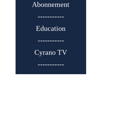
Abonnement
-----------
Education
-----------
Cyrano TV
-----------