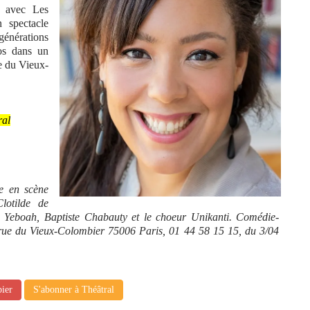
4 avec Les
n spectacle
énérations
ros dans un
e du Vieux-
ral
e en scène
lotilde de
 Yeboah, Baptiste Chabauty et le choeur Unikanti. Comédie-
rue du Vieux-Colombier 75006 Paris, 01 44 58 15 15, du 3/04
pier
S'abonner à Théâtral