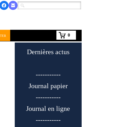
0
ter
Dernières actus
-----------
Journal papier
-----------
Journal en ligne
-----------