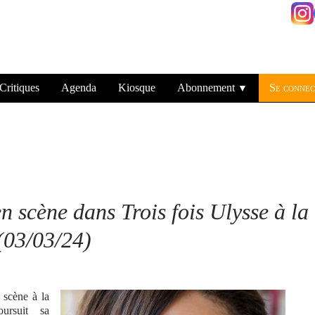
Critiques
Agenda
Kiosque
Abonnement
Se connec
▼
n scène dans Trois fois Ulysse à la
(03/03/24)
 scène à la
oursuit sa