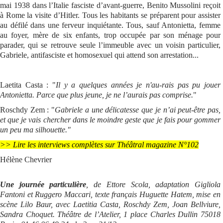
mai 1938 dans l’Italie fasciste d’avant-guerre, Benito Mussolini reçoit
à Rome la visite d’Hitler. Tous les habitants se préparent pour assister
au défilé dans une ferveur inquiétante. Tous, sauf Antonietta, femme
au foyer, mère de six enfants, trop occupée par son ménage pour
parader, qui se retrouve seule l’immeuble avec un voisin particulier,
Gabriele, antifasciste et homosexuel qui attend son arrestation...
Laetita Casta : "
Il y a quelques années je n'au-rais pas pu jouer
Antonietta. Parce que plus jeune, je ne l’aurais pas comprise.
"
Roschdy Zem : "
Gabriele a une délicatesse que je n’ai peut-être pas,
et que je vais chercher dans le moindre geste que je fais pour gommer
un peu ma silhouette."
>> Lire les interviews complètes sur Théâtral magazine N°102
Hélène Chevrier
Une journée particulière
, de Ettore Scola, adaptation Gigliola
Fantoni et Ruggero Maccari, texte français Huguette Hatem, mise en
scène Lilo Baur, avec Laetitia Casta, Roschdy Zem, Joan Bellviure,
Sandra Choquet.
Théâtre de l’Atelier, 1 place Charles Dullin 75018