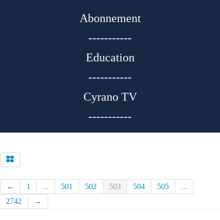
Abonnement
-----------
Education
-----------
Cyrano TV
-----------
←
1
...
501
502
503
504
505
...
2742
→