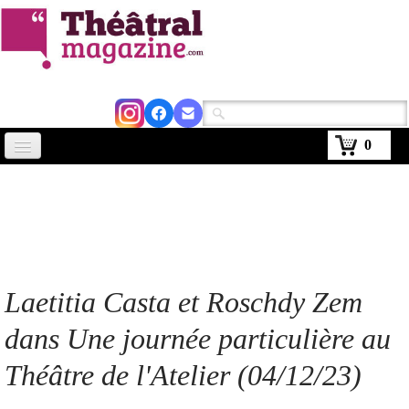
0
Accueil
Actus
Avignon 2026
Critiques
Laetitia Casta et Roschdy Zem
Agenda
dans Une journée particulière au
Kiosque
Théâtre de l'Atelier
(04/12/23)
Abonnement
▼