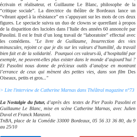
écrivain et réalisateur, et Guillaume Le Blanc, philosophe de la
“critique sociale”. La directrice du théâtre de Bordeaux lance un
“vibrant appel à la résistance” en s’appuyant sur les mots de ces deux
figures. Le spectacle suivra un duo de clowns se querellant à propos
de la disparition des lucioles dans l’Italie des années 60 annoncée par
Pasolini. Il est le fruit d’un long travail de “laboratoire” effectué avec
les comédiens.
"Le livre de Guillaume,
Insurrection des vies
minuscules
, rejoint ce que je dis sur les valeurs d’humilité, du travail
bien fait et de la solidarité. Pourquoi ces valeurs-là, d’hospitalité par
exemple, ne peuvent-elles plus exister dans le monde d’aujourd’hui ?
Et Pasolini nous donne de précieux outils d’analyse en montrant
l’errance de ceux qui mènent des petites vies, dans son film
Des
Oiseaux, petits et gros
..."
> Lire l'interview de Catherine Marnas dans Théâtral magazine n°73
La Nostalgie du futur,
d’après des textes de Pier Paolo Pasolini et
Guillaume Le Blanc, mise en scène Catherine Marnas, avec Julien
Duval et Franck Manzoni.
TnBA, place de la Comédie 33000 Bordeaux, 05 56 33 36 80, du 9
au 25/10