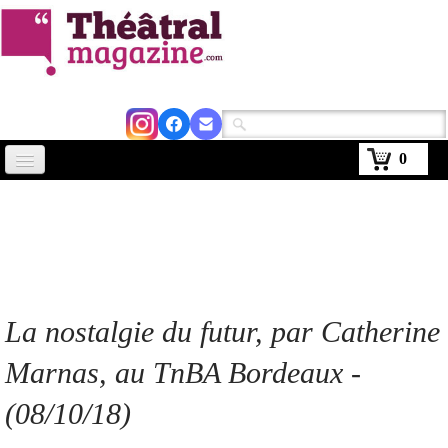
0
Accueil
Actus
Avignon 2026
Critiques
La nostalgie du futur, par Catherine
Agenda
Marnas, au TnBA Bordeaux
-
Kiosque
(08
/10/18)
Abonnement
▼