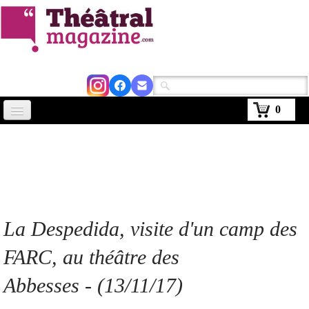
0
Accueil
Actus
Avignon 2026
Critiques
La Despedida
, visite d'un camp des
Agenda
FARC, au théâtre des
Kiosque
Abbesses - (13/11/17)
Abonnement
▼