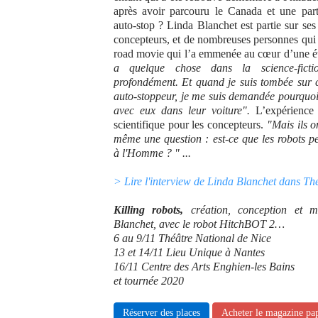
après avoir parcouru le Canada et une part
auto-stop ? Linda Blanchet est partie sur ses 
concepteurs, et de nombreuses personnes qui 
road movie qui l’a emmenée au cœur d’une é
a quelque chose dans la science-fict
profondément. Et quand je suis tombée sur ce
auto-stoppeur, je me suis demandée pourquoi 
avec eux dans leur voiture".
L’expérience 
scientifique pour les concepteurs.
"Mais ils o
même une question : est-ce que les robots pe
à l'Homme ? " ...
> Lire l'interview de Linda Blanchet dans T
Killing robots,
création, conception
et m
Blanchet,
avec le robot HitchBOT 2…
6 au 9/11 Théâtre National de Nice
13 et 14/11 Lieu Unique à Nantes
16/11 Centre des Arts Enghien-les Bains
et tournée 2020
Réserver des places
Acheter le magazine pa