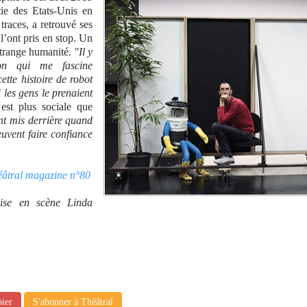
ie des Etats-Unis en
traces, a retrouvé ses
l’ont pris en stop. Un
trange humanité.
"Il y
ion qui me fascine
tte histoire de robot
les gens le prenaient
est plus sociale que
nt mis derrière quand
uvent faire confiance
héâtral magazine n°80
ise en scène Linda
pier
S'abonner à Théâtral