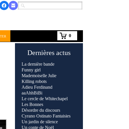
0
ter
Dernières actus
La dernière bande
Funny girl
Mademoiselle Julie
Killing robots
Adieu Ferdinand
aaAhhBiBi
Le cercle de Whitechapel
Les Bonnes
Désordre du discours
Cyrano Ostinato Fantaisies
Un jardin de silence
Un conte de Noël