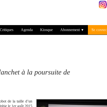
Critiques
Agenda
Kiosque
Abonnement
Se connec
▼
lanchet à la poursuite de
bot de la taille d’un
lphie le 1er août 2015