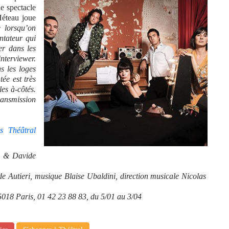
le spectacle
Héteau joue
lorsqu’on
ntateur qui
er dans les
nterviewer.
s les loges
tée est très
les à-côtés.
nsmission
s Théâtral
y & Davide
 Autieri, musique Blaise Ubaldini, direction musicale Nicolas
018 Paris, 01 42 23 88 83, du 5/01 au 3/04