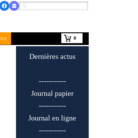
0
ter
Dernières actus
-----------
Journal papier
-----------
Journal en ligne
-----------