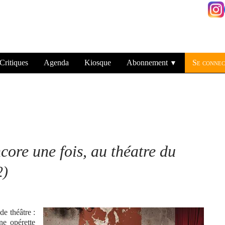
Critiques
Agenda
Kiosque
Abonnement
Se connec
▼
core une fois, au théatre du
2)
de théâtre :
ne opérette