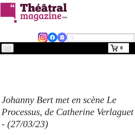
0
Accueil
Actus
Avignon 2026
Critiques
Johanny Bert met en scène Le
Agenda
Processus, de Catherine Verlaguet
Kiosque
- (27/03/23)
Abonnement
▼