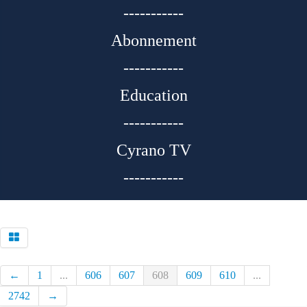
-----------
Abonnement
-----------
Education
-----------
Cyrano TV
-----------
←
1
...
606
607
608
609
610
...
2742
→