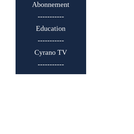
Abonnement
-----------
Education
-----------
Cyrano TV
-----------