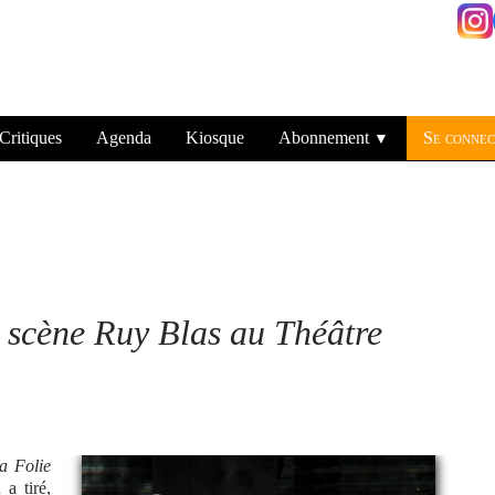
Critiques
Agenda
Kiosque
Abonnement
Se connec
▼
 scène Ruy Blas au Théâtre
a Folie
a tiré,