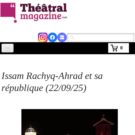
0
Accueil
Actus
Issam Rachyq-Ahrad et sa
Avignon 2026
république (22/09/25)
Critiques
Agenda
Kiosque
Abonnement
▼