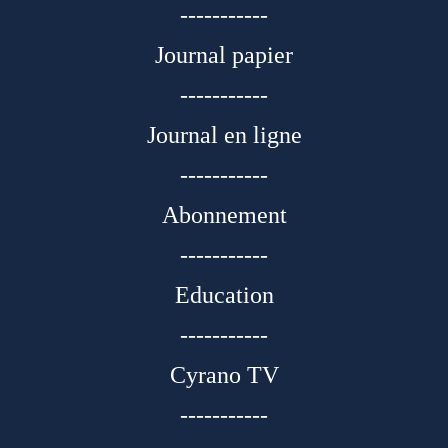
-----------
Journal papier
-----------
Journal en ligne
-----------
Abonnement
-----------
Education
-----------
Cyrano TV
-----------