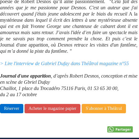
poésie de Robert Desnos qu’il aime passionnément.
"Cela fait des
années que je me passionne pour Desnos. C'est un auteur que j'ai
Se connecter
découvert quand j'étais jeune adolescent par le biais du recueil
A la
mystérieuse
dans lequel il écrit des lettres à une mystérieuse absente
qui est en fait Yvonne George une chanteuse de cabaret dont il est
amoureux mais sans retour. J’avais l'idée d’en faire un spectacle mais
je ne savais pas trop comment prendre la chose. Et puis c’est le
Journal d'une apparition
, où Desnos retrace les visites d'un fantôme,
qui m’a donné la piste du fantôme. "
> Lire l'interview de Gabriel Dufay dans Théâtral magazine n°55
Journal d'une apparition
, d’après Robert Desnos, conception et mise
en scène de Gbriel Dufay
Chaillot, 1 place du Trocadéro 75116 Paris, 01 53 65 30 00,
du 2 au 17 octobre
Réserver
Acheter le magazine papier
S'abonner à Théâtral
Partager