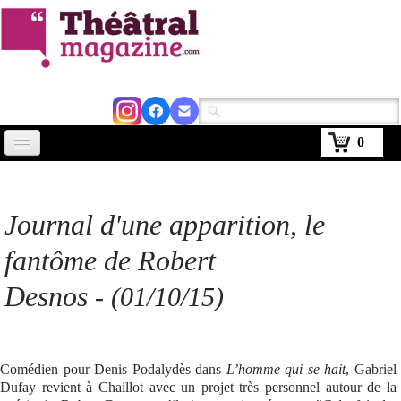
0
Accueil
Actus
Journal d'une apparition, le
Avignon 2026
fantôme de Robert
Critiques
Desnos
-
(01/10/15)
Agenda
Kiosque
Comédien pour Denis Podalydès dans
L’homme qui se hait
, Gabriel
Dufay revient à Chaillot avec un projet très personnel autour de la
Abonnement
▼