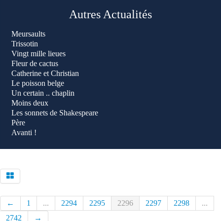
Autres Actualités
Meursaults
Trissotin
Vingt mille lieues
Fleur de cactus
Catherine et Christian
Le poisson belge
Un certain .. chaplin
Moins deux
Les sonnets de Shakespeare
Père
Avanti !
←
1
...
2294
2295
2296
2297
2298
...
2742
→