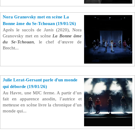
Nora Granovsky met en scène La
Bonne âme du Se-Tchouan (19/01/26)
Après le succès de
Janis
(2020), Nora
Granovsky met en scène
La Bonne âme
du Se-Tchouan
, le chef d’œuvre de
Brecht...
Julie Lerat-Gersant parle d'un monde
qui déborde (19/01/26)
Au Havre, une MJC ferme. A partir d’un
fait en apparence anodin, l’autrice et
metteuse en scène livre la chronique d’un
monde qui...