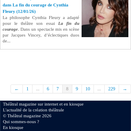
dans La fin du courage de Cynthia
Fleury (12/01/26)
La philosophe Cynthia Fleury a adapté
pour le théâtre son essai
La fin du
courage
. Dans un spectacle mis en scène
par Jacques Vincey, d’éclectiques duos
de...
←
1
...
6
7
8
9
10
...
229
→
Théâtral magazine sur internet et en kiosque
L'actualité de la création théâtrale
© Théâtral magazine 2026
Qui sommes-nous ?
En kiosque