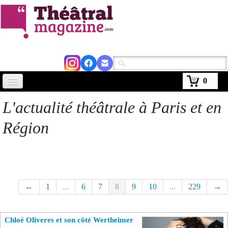
0
Accueil
L'actualité théâtrale à Paris et en
Actus
Région
Avignon 2026
Critiques
Agenda
←
1
...
6
7
8
9
10
...
229
→
Kiosque
Chloé Oliveres et son côté Wertheimer
Abonnement
▼