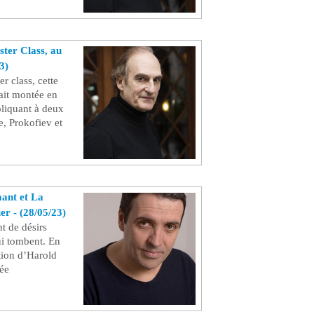
ter Class, au
3)
r class, cette
ait montée en
pliquant à deux
, Prokofiev et
ant et La
ier - (28/05/23)
t de désirs
ui tombent. En
tion d’Harold
rée