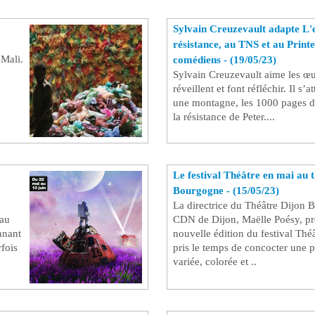
Sylvain Creuzevault adapte L'e
résistance, au TNS et au Print
 Mali.
comédiens - (19/05/23)
Sylvain Creuzevault aime les œ
réveillent et font réfléchir. Il s’a
une montagne, les 1000 pages d
la résistance de Peter....
Le festival Théâtre en mai au 
Bourgogne - (15/05/23)
La directrice du Théâtre Dijon 
 au
CDN de Dijon, Maëlle Poésy, pr
nnant
nouvelle édition du festival Théâ
rfois
pris le temps de concocter une
variée, colorée et ..