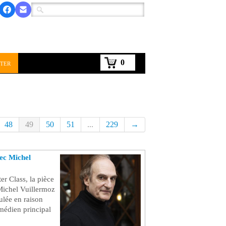
0
ter
48
49
50
51
...
229
→
ec Michel
er Class, la pièce
Michel Vuillermoz
ulée en raison
médien principal