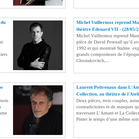
 du
Michel Vuillermoz reprend Mas
théâtre Edouard VII - (28/05/2
Michel Vuillermoz reprend Maste
ai
pièce de David Pownall qu’il av
1992 et qui montrait Staline ex
niers
grands compositeurs de l’époque
Chostakovitch,...
ps
Laurent Poitrenaux dans L'Am
Collection, au théâtre de l'Atel
 mots
Deux pièces, trois couples, autan
a
contradictoires et de masques q
tume
traversant L’Amant et La Collec
Pinter le temps d’une même soi