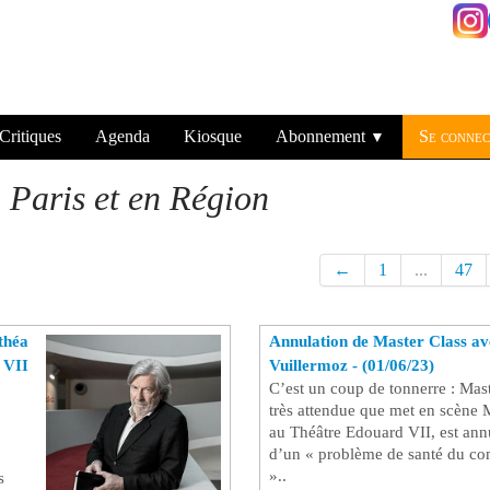
Critiques
Agenda
Kiosque
Abonnement
Se connec
▼
à Paris et en Région
←
1
...
47
nthéa
Annulation de Master Class av
 VII
Vuillermoz - (01/06/23)
C’est un coup de tonnerre : Mast
très attendue que met en scène 
au Théâtre Edouard VII, est ann
d’un « problème de santé du co
»..
s