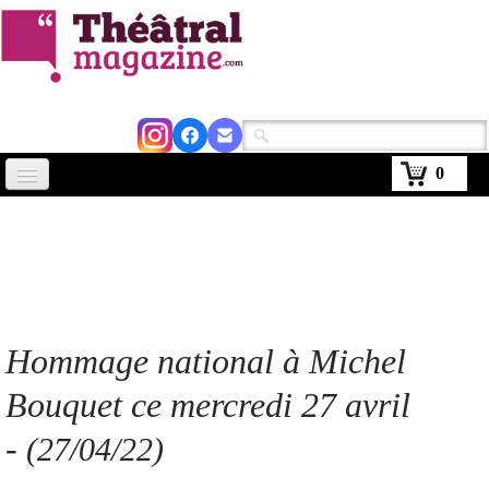
0
Accueil
Actus
Avignon 2026
Critiques
Hommage national à Michel
Agenda
Bouquet ce mercredi 27 avril
Kiosque
-
(27/04/22)
Abonnement
▼