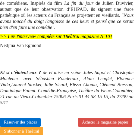
de comédiens. Inspirés du film
La fin du jour
de Julien Duvivier,
autant que de leur observation d’EHPAD, ils signent une farce
pathétique où les acteurs du Français se projettent en vieillards.
"Nous
avons touché du doigt l'angoisse de ces lieux et pensé que ce serait
bien d'en faire une comédie".
>> Lire l'interview complète sur Théâtral magazine N°101
Nedjma Van Egmond
Et si c’étaient eux ?
de et mise en scène Jules Sagot et Christophe
Montenez, avec Sébastien Pouderoux, Alain Lenglet, Florence
Viala,Laurent Stocker, Julie Sicard, Elissa Alloula, Clément Bresson,
Dominique Parent.
Comédie-Française, Théâtre du Vieux-Colombier,
21 rue du Vieux-Colombier 75006 Paris,01 44 58 15 15, du 27/09 au
5/11
Réserver des places
Acheter le magazine papier
S'abonner à Théâtral