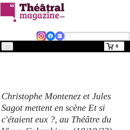
0
Accueil
Actus
Avignon 2026
Critiques
Christophe Montenez et Jules
Agenda
Sagot mettent en scène Et si
Kiosque
c'étaient eux ?, au Théâtre du
Abonnement
▼