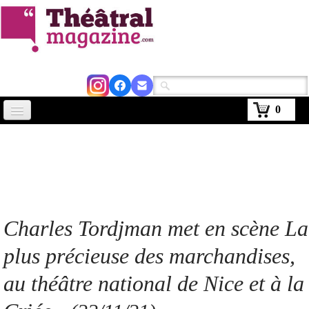
0
Accueil
Actus
Avignon 2026
Critiques
Charles Tordjman met en scène La
Agenda
plus précieuse des marchandises,
Kiosque
au théâtre national de Nice et à la
Abonnement
▼