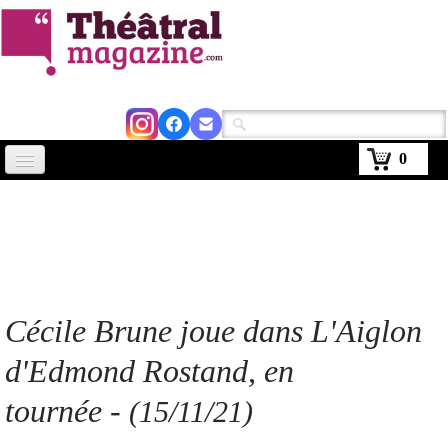
0
Accueil
Actus
Avignon 2026
Critiques
Cécile Brune joue dans L'Aiglon
Agenda
d'Edmond Rostand, en
Kiosque
tournée -
(15/11/21)
Abonnement
▼