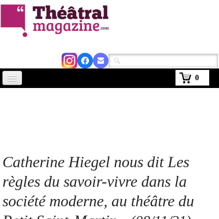
0
Accueil
Actus
Avignon 2026
Critiques
Catherine Hiegel nous dit Les
Agenda
règles du savoir-vivre dans la
Kiosque
société moderne, au théâtre du
Abonnement
▼