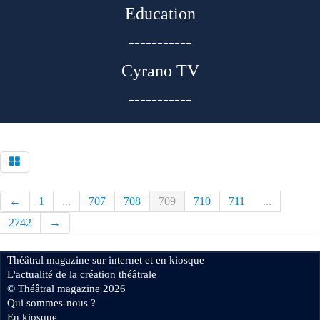
Education
-----------
Cyrano TV
-----------
←
1
...
707
708
709
710
711
...
2742
→
Théâtral magazine sur internet et en kiosque
L'actualité de la création théâtrale
© Théâtral magazine 2026
Qui sommes-nous ?
En kiosque