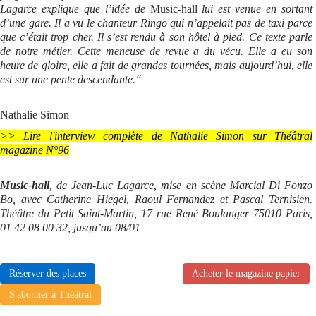
Lagarce explique que l’idée de
Music-hall
lui est venue en sortant
d’une gare. Il a vu le chanteur Ringo qui n’appelait pas de taxi parce
que c’était trop cher. Il s’est rendu à son hôtel à pied. Ce texte parle
de notre métier. Cette meneuse de revue a du vécu. Elle a eu son
heure de gloire, elle a fait de grandes tournées, mais aujourd’hui, elle
est sur une pente descendante.“
Nathalie Simon
>> Lire l'interview complète de Nathalie Simon sur Théâtral
magazine N°96
Music-hall
, de Jean-Luc Lagarce, mise en scène Marcial Di Fonzo
Bo, avec Catherine Hiegel, Raoul Fernandez et Pascal Ternisien.
Théâtre du Petit Saint-Martin, 17 rue René Boulanger 75010 Paris,
01 42 08 00 32, jusqu’au 08/01
Réserver des places
Acheter le magazine papier
S'abonner à Théâtral