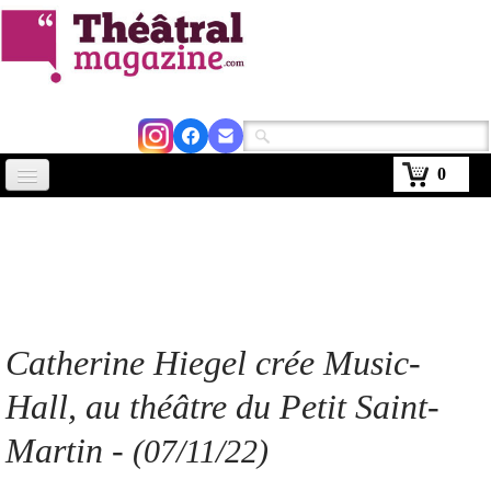
0
Accueil
Actus
Avignon 2026
Critiques
Catherine Hiegel crée Music-
Agenda
Hall, au théâtre du Petit Saint-
Kiosque
Martin
-
(07/11/22)
Abonnement
▼