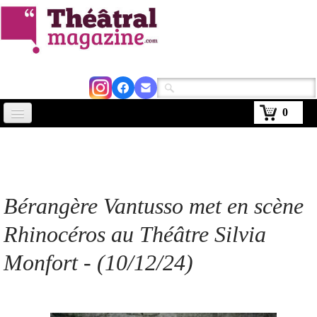
0
Accueil
Actus
Avignon 2026
Bérangère Vantusso met en scène
Critiques
Rhinocéros au Théâtre Silvia
Agenda
Monfort
- (10/12/24)
Kiosque
Abonnement
▼