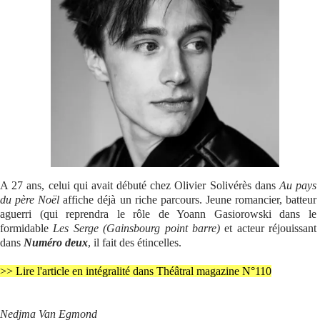
Se connecter
A 27 ans, celui qui avait débuté chez Olivier Solivérès dans
Au pays
du père Noël
affiche déjà un riche parcours. Jeune romancier, batteur
aguerri (qui reprendra le rôle de Yoann Gasiorowski dans le
formidable
Les Serge
(Gainsbourg point barre)
et acteur réjouissant
dans
Numéro deux
, il fait des étincelles.
>> Lire l'article en intégralité dans Théâtral magazine N°110
Nedjma Van Egmond