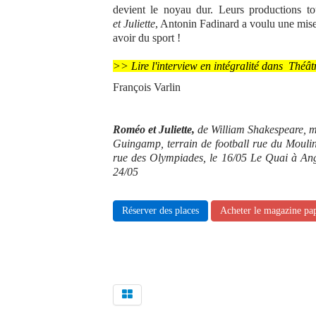
devient le noyau dur. Leurs productions t
et
Juliette
, Antonin Fadinard a voulu une mis
avoir du sport !
>> Lire l'interview en intégralité dans Thé
François Varlin
Roméo et Juliette,
de William Shakespeare, mi
Guingamp, terrain de football rue du Moulin
rue des Olympiades, le 16/05 Le Quai à Ang
24/05
Réserver des places
Acheter le magazine pa