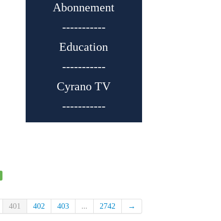
Abonnement
-----------
Education
-----------
Cyrano TV
-----------
401
402
403
...
2742
→