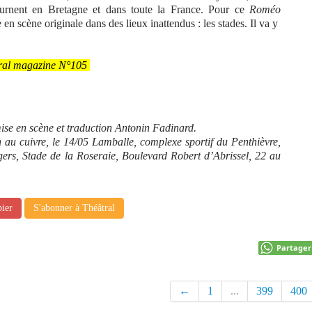
ournent en Bretagne et dans toute la France. Pour ce
Roméo
e en scène
originale dans des lieux inattendus : les stades. Il va y
âtral magazine N°105
se en scène et traduction Antonin Fadinard.
 au cuivre, le 14/05 Lamballe, complexe sportif du Penthièvre,
ers, Stade de la Roseraie, Boulevard Robert d’Abrissel, 22 au
pier
S'abonner à Théâtral
Partager
←
1
...
399
400