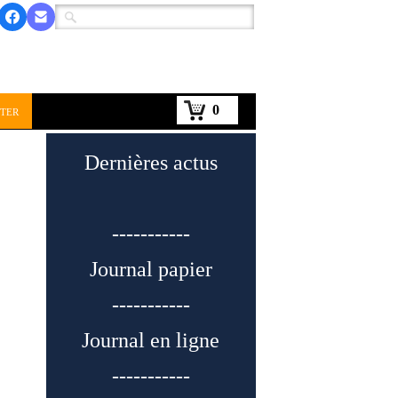
0
ter
Dernières actus
-----------
Journal papier
-----------
Journal en ligne
-----------