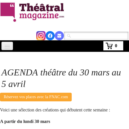
0
Accueil
Actus
AGENDA théâtre du 30 mars au
Avignon 2026
5 avril
Critiques
Réservez vos places avec la FNAC.com
Agenda
Voici une sélection des créations qui débutent cette semaine :
Kiosque
A partir du lundi 30 mars
Abonnement
▼