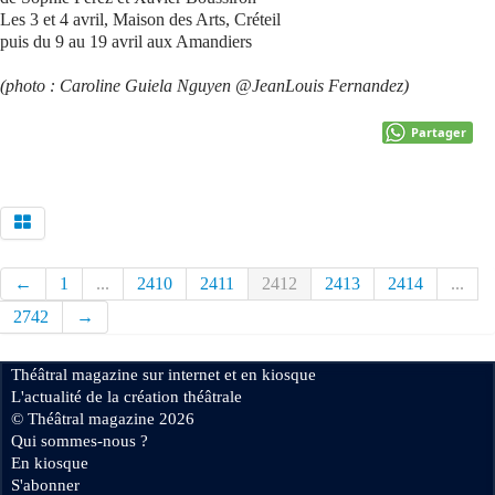
Les 3 et 4 avril, Maison des Arts, Créteil
puis du 9 au 19 avril aux Amandiers
(photo : Caroline Guiela Nguyen @JeanLouis Fernandez)
Partager
←
1
...
2410
2411
2412
2413
2414
...
2742
→
Théâtral magazine sur internet et en kiosque
L'actualité de la création théâtrale
© Théâtral magazine 2026
Qui sommes-nous ?
En kiosque
S'abonner