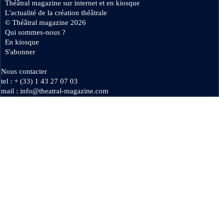
Théâtral magazine sur internet et en kiosque
L'actualité de la création théâtrale
Se connecter
© Théâtral magazine 2026
Qui sommes-nous ?
En kiosque
S'abonner
Nous contacter
tel : + (33) 1 43 27 07 03
mail : info@theatral-magazine.com