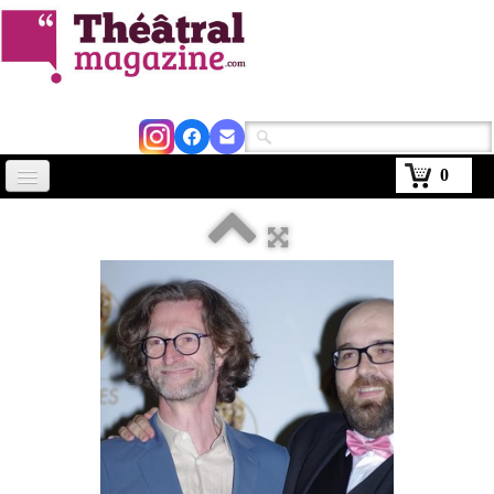
0
Accueil
Actus
Avignon 2026
Critiques
Agenda
Kiosque
Abonnement
▼