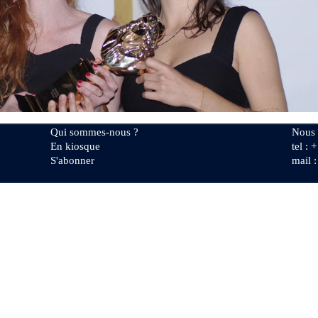
Qui sommes-nous ?
Nous 
En kiosque
tel : 
S'abonner
mail 