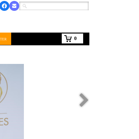
0
ter