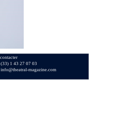
contacter
+ (33) 1 43 27 07 03
: info@theatral-magazine.com