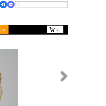
0
ter