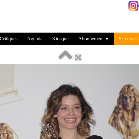
Critiques
Agenda
Kiosque
Abonnement
Se connec
▼