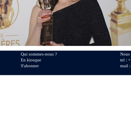
Qui sommes-nous ?
Nous 
En kiosque
tel : 
S'abonner
mail 