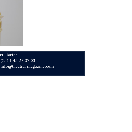
contacter
+ (33) 1 43 27 07 03
: info@theatral-magazine.com