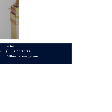
contacter
+ (33) 1 43 27 07 03
: info@theatral-magazine.com