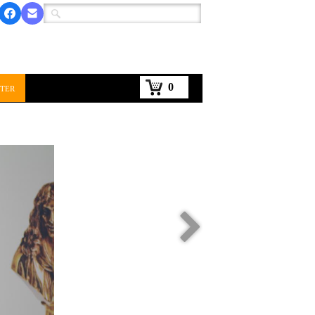
0
ter