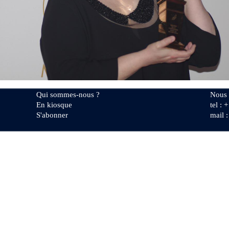
Qui sommes-nous ?
Nous 
En kiosque
tel : 
S'abonner
mail 