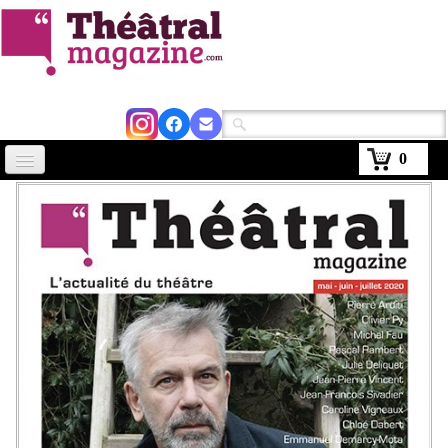
0
Accueil
Actus
Avignon 2026
Critiques
Agenda
Kiosque
Abonnement
▼