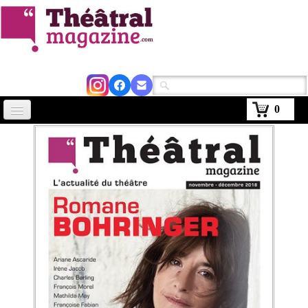
0
Accueil
Actus
Avignon 2026
Critiques
Agenda
Kiosque
Abonnement
▼