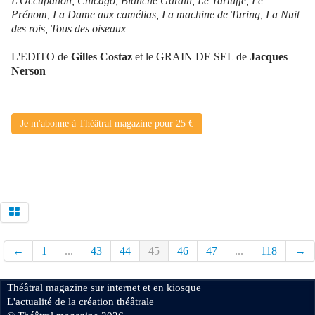
L'Occupation, Chicago, Blanche Gardin, Le Tartuffe, Le
Prénom, La Dame aux camélias, La machine de Turing, La Nuit
des rois, Tous des oiseaux
L'EDITO de
Gilles Costaz
et le GRAIN DE SEL de
Jacques
Nerson
Je m'abonne à Théâtral magazine pour 25 €
←
1
...
43
44
45
46
47
...
118
→
Théâtral magazine sur internet et en kiosque
L'actualité de la création théâtrale