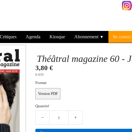
Critiques
Agenda
Kiosque
Abonnement
Se connec
▼
Théâtral magazine 60 - J
3,80 €
6-059
Format
Version PDF
Quantité
−
+