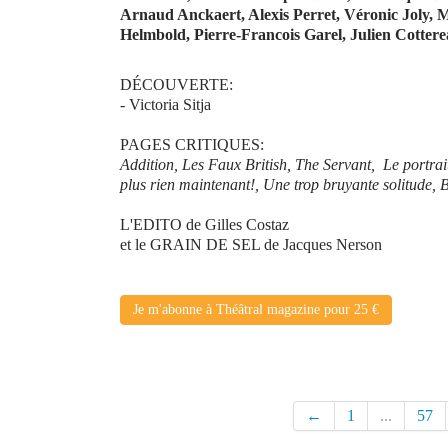
Arnaud Anckaert, Alexis Perret, Véronic Joly,
Helmbold, Pierre-Francois Garel, Julien Cotte
DÉCOUVERTE:
- Victoria Sitja
PAGES CRITIQUES:
Addition, Les Faux British, The Servant, Le portra
plus rien maintenant!, Une trop bruyante solitude, 
L'EDITO de Gilles Costaz
et le GRAIN DE SEL de Jacques Nerson
Je m'abonne à Théâtral magazine pour 25 €
←
1
...
57