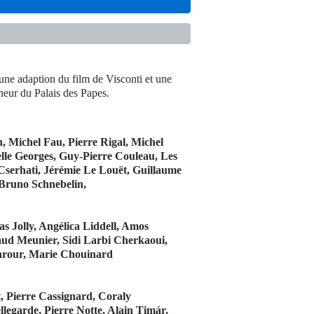
 une adaption du film de Visconti et une
neur du Palais des Papes.
, Michel Fau, Pierre Rigal, Michel
lle Georges, Guy-Pierre Couleau, Les
Cserhati, Jérémie Le Louët, Guillaume
 Bruno Schnebelin,
s Jolly, Angélica Liddell, Amos
naud Meunier, Sidi Larbi Cherkaoui,
ahrour, Marie Chouinard
t, Pierre Cassignard, Coraly
legarde, Pierre Notte, Alain Timár,