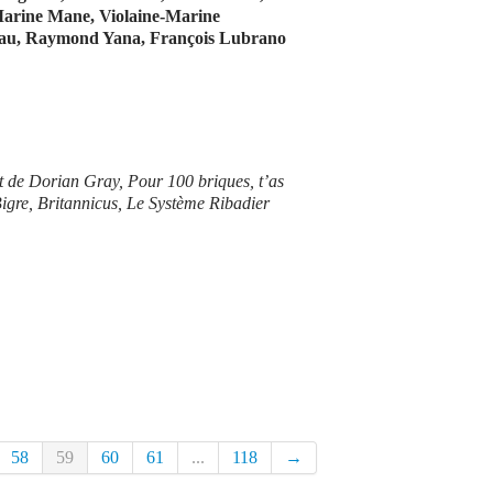
 Marine Mane, Violaine-Marine
reau, Raymond Yana, François Lubrano
it de Dorian Gray, Pour 100 briques, t’as
Bigre, Britannicus, Le Système Ribadier
58
59
60
61
...
118
→