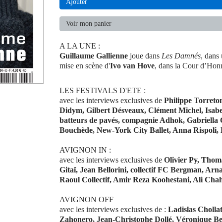
Ajouter
Voir mon panier
A LA UNE :
Guillaume Gallienne
joue dans
Les Damnés
, dans
mise en scène d'
Ivo van Hove
, dans la Cour d’Hon
LES FESTIVALS D'ETE :
avec les interviews exclusives de
Philippe Torreton
Didym, Gilbert Désveaux, Clément Michel, Isabe
batteurs de pavés, compagnie Adhok, Gabriella 
Bouchède, New-York City Ballet, Anna Rispoli,
AVIGNON IN :
avec les interviews exclusives de
Olivier Py, Thoma
Gitaï, Jean Bellorini, collectif FC Bergman, Ar
Raoul Collectif, Amir Reza Koohestani, Ali Ch
AVIGNON OFF
avec les interviews exclusives de :
Ladislas Cholla
Zahonero, Jean-Christophe Dollé, Véronique Bel