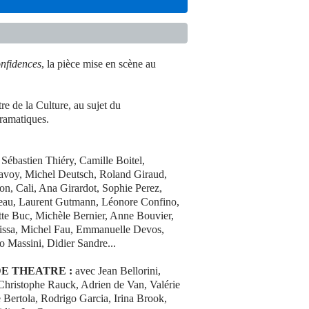
nfidences
, la pièce mise en scène au
re de la Culture, au sujet du
dramatiques.
 Sébastien Thiéry, Camille Boitel,
avoy, Michel Deutsch, Roland Giraud,
n, Cali, Ana Girardot, Sophie Perez,
reau, Laurent Gutmann, Léonore Confino,
tte Buc, Michèle Bernier, Anne Bouvier,
uissa, Michel Fau, Emmanuelle Devos,
o Massini, Didier Sandre...
E THEATRE :
avec Jean Bellorini,
Christophe Rauck, Adrien de Van, Valérie
 Bertola, Rodrigo Garcia, Irina Brook,