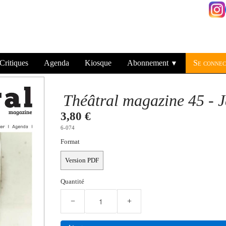
Critiques
Agenda
Kiosque
Abonnement
Se connec
▼
Théâtral magazine 45 - 
3,80 €
6-074
Format
Version PDF
Quantité
−
+