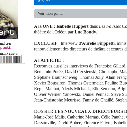
Ajouter
Voir mon panier
A la UNE : Isabelle Huppert
dans
Les Fausses Co
théâtre de l'Odéon par
Luc Bondy.
EXCLUSIF
: Interview d'
Aurélie Filippetti,
minist
renouvellement des directeurs de théâtre et centres 
A l'AFFICHE :
Retrouvez aussi les interviews de Francoise Gillard,
Benjamin Porée, David Czesienski, Christophe Mal
Stéphane Braunschweig, Thomas Jolly, Alain Franço
Xavier Boussiron, Thomas Ostermeier, Pauline Bu
Regis Mailhot, Alexis Michalik, Elie Semoun, Brigi
Olivier Werner, Yanowski, Daniel Pennac, Steve S
Jean-Christophe Meurisse, Fanny de Chaillé, Stefan
DOSSIER
LES NOUVEAUX DIRECTEURS D
Marie-José Malis, Catherine Marnas, Célie Pauthe, 
Dassonville, David Bobee, Florence Faivre, Isabelle