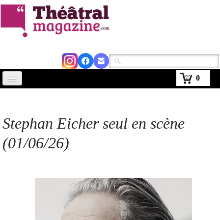
0
Accueil
Actus
Stephan Eicher seul en scène
Avignon 2026
(01/06/26)
Critiques
Agenda
Kiosque
Abonnement
▼