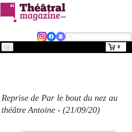
0
Accueil
Actus
Avignon 2026
Critiques
Reprise de Par le bout du nez au
Agenda
théâtre Antoine - (21/09/20)
Kiosque
Abonnement
▼