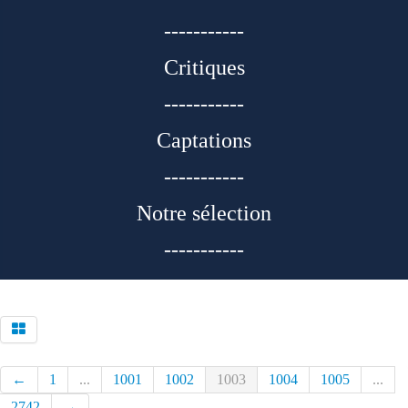
-----------
Critiques
-----------
Captations
-----------
Notre sélection
-----------
←
1
...
1001
1002
1003
1004
1005
...
2742
→