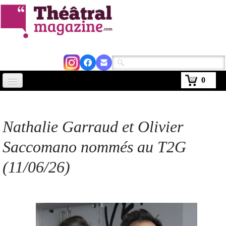
0
Accueil
Actus
Nathalie Garraud et Olivier
Avignon 2026
Saccomano nommés au T2G
Critiques
(11/06/26)
Agenda
Kiosque
Abonnement
▼