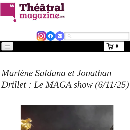
0
Accueil
Actus
Marlène Saldana et Jonathan
Avignon 2026
Drillet : Le MAGA show (6/11/25)
Critiques
Agenda
Kiosque
Abonnement
▼