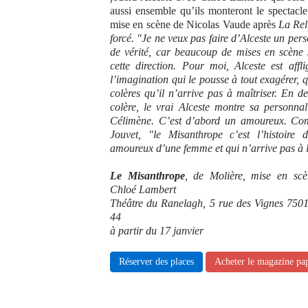
aussi ensemble qu’ils monteront le spectacle
mise en scène de Nicolas Vaude après
La Rel
forcé. "Je ne veux pas faire d’Alceste un per
de vérité, car beaucoup de mises en scène 
cette direction. Pour moi, Alceste est aff
l’imagination qui le pousse à tout exagérer, q
colères qu’il n’arrive pas à maîtriser. En d
colère, le vrai Alceste montre sa personnal
Célimène. C’est d’abord un amoureux. Co
Jouvet, "le Misanthrope c’est l’histoir
amoureux d’une femme et qui n’arrive pas à le 
Le Misanthrope
, de Molière, mise en sc
Chloé Lambert
Théâtre du Ranelagh, 5 rue des Vignes 750
44
à partir du 17 janvier
Réserver des places
Acheter le magazine pa