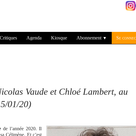
Critiques
Agenda
Kiosque
Abonnement
Se connec
▼
icolas Vaude et Chloé Lambert, au
(15/01/20)
pe
de l’année 2020. Il
sa Célimène. Et c’est