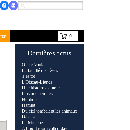
0
ter
Dernières actus
Oncle Vania
La faculté des rêves
T'es toi !
L'Oiseau-Lignes
Une histoire d'amour
Illusions perdues
Héritiers
Hamlet
Du ciel tombaient les animaux
Détails
La Mouche
A bright room called day