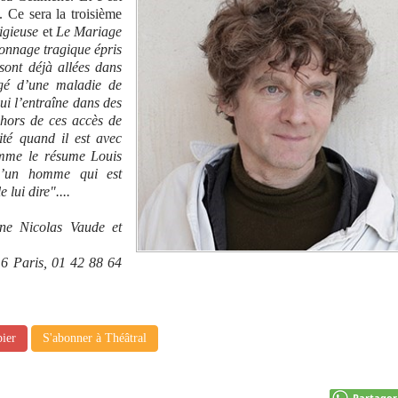
. Ce sera la troisième
igieuse
et
Le Mariage
sonnage tragique épris
sont déjà allées dans
ligé d’une maladie de
ui l’entraîne dans des
ehors de ces accès de
ité quand il est avec
mme le résume Louis
e d’un homme qui est
lui dire"....
ène Nicolas Vaude et
16 Paris, 01 42 88 64
pier
S'abonner à Théâtral
Partager