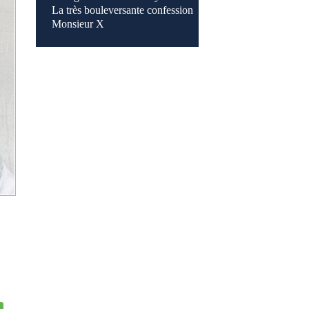
La très bouleversante confession
Monsieur X